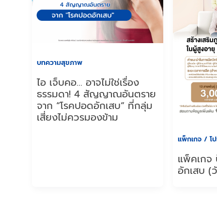
บทความสุขภาพ
ไอ เจ็บคอ… อาจไม่ใช่เรื่อง
ธรรมดา! 4 สัญญาณอันตราย
จาก “โรคปอดอักเสบ” ที่กลุ่ม
เสี่ยงไม่ควรมองข้าม
แพ็กเกจ / โปร
แพ็คเกจ 
อักเสบ (ว