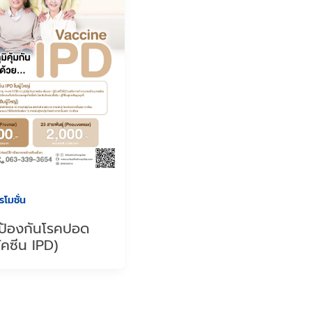
โมชั่น
ป้องกันโรคปอด
ัคซีน IPD)