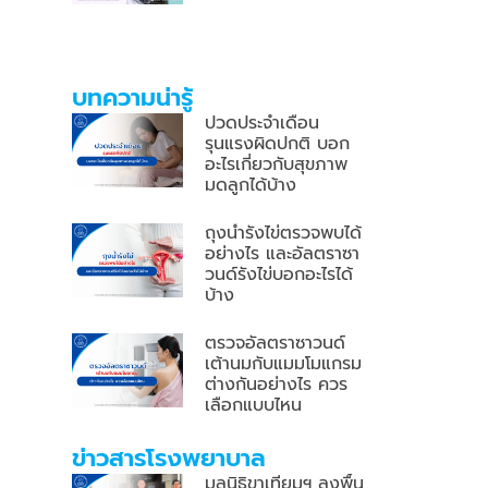
บทความน่ารู้
ปวดประจำเดือน
รุนแรงผิดปกติ บอก
อะไรเกี่ยวกับสุขภาพ
มดลูกได้บ้าง
ถุงน้ำรังไข่ตรวจพบได้
อย่างไร และอัลตราซา
วนด์รังไข่บอกอะไรได้
บ้าง
ตรวจอัลตราซาวนด์
เต้านมกับแมมโมแกรม
ต่างกันอย่างไร ควร
เลือกแบบไหน
ข่าวสารโรงพยาบาล
มูลนิธิขาเทียมฯ ลงพื้น