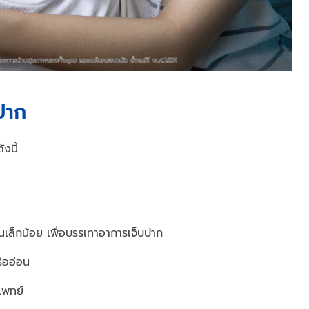
าปาก
งนี้
ย็นเล็กน้อย เพื่อบรรเทาอาการเจ็บปาก
ืออ่อน
แพทย์