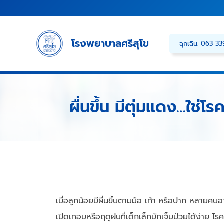
Skip
to
content
โรงพยาบาลศรีสุโข
ฉุกเฉิน. 063 3
ผื่นขึ้น มีตุ่มแดง…ใช่โ
เมื่อลูกน้อยมีผื่นขึ้นตามมือ เท้า หรือปาก หลายคน
เปิดเทอมหรือฤดูฝนที่เด็กเล็กมักเจ็บป่วยได้ง่าย โร