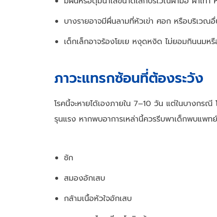
มีผื่นหรือตุ่มน้ำใสขนาดเล็กบริเวณฝ่ามือ ฝ่าเท้า 
บางรายอาจมีผื่นลามที่หัวเข่า ศอก หรือบริเวณอ
เด็กเล็กอาจร้องโยเย หงุดหงิด ไม่ยอมกินนมหร
ภาวะแทรกซ้อนที่ต้องระวัง
โรคนี้จะหายได้เองภายใน 7–10 วัน แต่ในบางกรณี 
รุนแรง หากพบอาการเหล่านี้ควรรีบพาเด็กพบแพทย์ท
ชัก
สมองอักเสบ
กล้ามเนื้อหัวใจอักเสบ