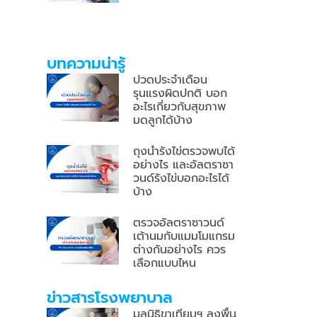
บทความน่ารู้
ปวดประจำเดือน
รุนแรงผิดปกติ บอก
อะไรเกี่ยวกับสุขภาพ
มดลูกได้บ้าง
ถุงน้ำรังไข่ตรวจพบได้
อย่างไร และอัลตราซา
วนด์รังไข่บอกอะไรได้
บ้าง
ตรวจอัลตราซาวนด์
เต้านมกับแมมโมแกรม
ต่างกันอย่างไร ควร
เลือกแบบไหน
ข่าวสารโรงพยาบาล
มูลนิธิขาเทียมฯ ลงพื้น