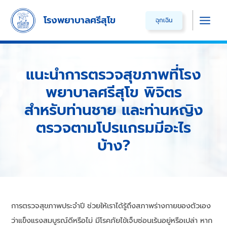
Skip
โรงพยาบาลศรีสุโข
ฉุกเฉิน
to
Main
content
Men
แนะนำการตรวจสุขภาพที่โรง
พยาบาลศรีสุโข พิจิตร
สำหรับท่านชาย และท่านหญิง
ตรวจตามโปรแกรมมีอะไร
บ้าง?
การตรวจสุขภาพประจำปี ช่วยให้เราได้รู้ถึงสภาพร่างกายของตัวเอง
ว่าแข็งแรงสมบูรณ์ดีหรือไม่ มีโรคภัยไข้เจ็บซ่อนเร้นอยู่หรือเปล่า หาก