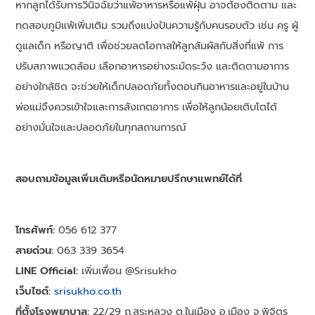
หากลูกได้รับการวินิจฉัยว่าแพ้อาหารหรือแพ้ฝุ่น อาจต้องติดตาม และ
ทดสอบภูมิแพ้เพิ่มเติม รวมถึงแบ่งปันความรู้กับคนรอบตัว เช่น ครู ผู้
ดูแลเด็ก หรือญาติ เพื่อช่วยลดโอกาสให้ลูกสัมผัสกับสิ่งที่แพ้ การ
ปรับสภาพแวดล้อม เลือกอาหารอย่างระมัดระวัง และติดตามอาการ
อย่างใกล้ชิด จะช่วยให้เด็กปลอดภัยทั้งตอนกินอาหารและอยู่ในบ้าน
พ่อแม่จึงควรเข้าใจและการสังเกตอาการ เพื่อให้ลูกน้อยเติบโตได้
อย่างมั่นใจและปลอดภัยในทุกสถานการณ์
สอบถามข้อมูลเพิ่มเติมหรือนัดหมายปรึกษาแพทย์ได้ที่
โทรศัพท์:
056 612 377
สายด่วน:
063 339 3654
LINE Official:
เพิ่มเพื่อน @Srisukho
เว็บไซต์:
srisukho.co.th
ที่ตั้งโรงพยาบาล:
22/29 ถ.สระหลวง ต.ในเมือง อ.เมือง จ.พิจิตร