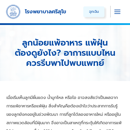
Skip
โรงพยาบาลศรีสุโข
ฉุกเฉิน
to
Main
content
Men
ลูกน้อยแพ้อาหาร แพ้ฝุ่น
ต้องดูยังไง? อาการแบบไหน
ควรรีบพาไปพบแพทย์
เมื่อเริ่มเห็นลูกมีผื่นแดง น้ำมูกไหล หรือไอ อาจสงสัยว่าเป็นผลจาก
การแพ้อาหารหรือแพ้ฝุ่น สิ่งสำคัญคือต้องเข้าใจว่าประสาทการรับรู้
ของลูกยังคงอยู่ในช่วงพัฒนา การที่ลูกได้ลองอาหารใหม่ หรืออยู่ใน
สภาพแวดล้อมที่มีฝุ่นมาก จึงอาจเป็นสาเหตุที่กระตุ้นให้เกิดอาการแพ้