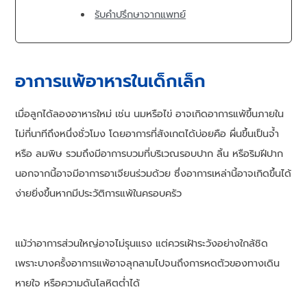
รับคำปรึกษาจากแพทย์
อาการแพ้อาหารในเด็กเล็ก
เมื่อลูกได้ลองอาหารใหม่ เช่น นมหรือไข่ อาจเกิดอาการแพ้ขึ้นภายใน
ไม่กี่นาทีถึงหนึ่งชั่วโมง โดยอาการที่สังเกตได้บ่อยคือ ผื่นขึ้นเป็นจ้ำ
หรือ ลมพิษ รวมถึงมีอาการบวมที่บริเวณรอบปาก ลิ้น หรือริมฝีปาก
นอกจากนี้อาจมีอาการอาเจียนร่วมด้วย ซึ่งอาการเหล่านี้อาจเกิดขึ้นได้
ง่ายยิ่งขึ้นหากมีประวัติการแพ้ในครอบครัว
แม้ว่าอาการส่วนใหญ่อาจไม่รุนแรง แต่ควรเฝ้าระวังอย่างใกล้ชิด
เพราะบางครั้งอาการแพ้อาจลุกลามไปจนถึงการหดตัวของทางเดิน
หายใจ หรือความดันโลหิตต่ำได้