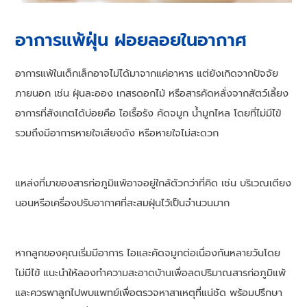
อาการแพ้ฝุ่น ฝอยลอยในอากาศ
อาการแพ้ในเด็กเล็กอาจไม่ได้มาจากแค่อาหาร แต่ยังเกิดจากปัจจัย
ภายนอก เช่น ฝุ่นละออง เกสรดอกไม้ หรือสารคัดหลั่งจากสัตว์เลี้ยง
อาการที่สังเกตได้บ่อยคือ ไอเรื้อรัง คัดจมูก น้ำมูกไหล โดยที่ไม่มีไข้
รวมถึงมีอาการหายใจเสียงดัง หรือหายใจไม่สะดวก
แหล่งที่มาของสารก่อภูมิแพ้อาจอยู่ใกล้ตัวกว่าที่คิด เช่น บริเวณเตียง
นอนหรือเครื่องปรับอากาศที่สะสมฝุ่นไว้เป็นจำนวนมาก
หากลูกของคุณเริ่มมีอาการ ไอและคัดจมูกต่อเนื่องกันหลายวันโดย
ไม่มีไข้ แนะนำให้ลองทำความสะอาดบ้านเพื่อลดปริมาณสารก่อภูมิแพ้
และควรพาลูกไปพบแพทย์เพื่อตรวจหาสาเหตุที่แน่ชัด พร้อมปรึกษา