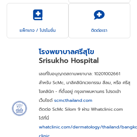
แพ็กเกจ / โปรโมชั่น
ติดต่อเรา
โรงพยาบาลศรีสุโข
Srisukho Hospital
เลขที่ใบอนุญาตสถานพยาบาล: 10201002661
สำหรับ ScMc, มาลิคลินิกเวชกรรม สีลม, หรือ ศรีสุ
โขคลินิก - ที่ตั้งอยู่ กรุงเทพมหานคร โปรดเข้า
เว็บไซต์
scmcthailand.com
ติดต่อ ScMc Silom 9 ผ่าน Whatclinic.com
ได้ที่นี่
whatclinic.com/dermatology/thailand/bangk
clinic