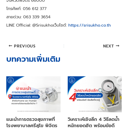
จังหวัดพิจิตร 66000
โทรศัพท์: 056 612 377
สายด่วน: 063 339 3654
LINE Official: @Srisukhoเว็บไซต์:
https://srisukho.co.th
Post
PREVIOUS
NEXT
navigation
บทความเพิ่มเติม
แนะนำการตรวจสุขภาพที่
วิเคราะห์เชิงลึก 4 วิธีลดน้ำ
โรงพยาบาลศรีสุโข พิจิตร
หนักยอดฮิต พร้อมข้อดี