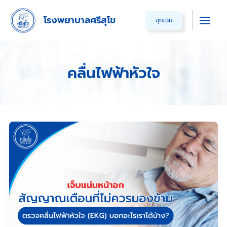
Skip
โรงพยาบาลศรีสุโข
ฉุกเฉิน
to
Main
content
Men
คลื่นไฟฟ้าหัวใจ