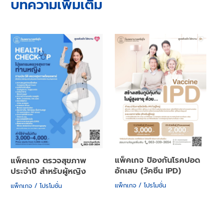
บทความเพิ่มเติม
แพ็คเกจ ป้องกันโรคปอด
แพ็คเกจ ตรวจสุขภาพ
อักเสบ (วัคซีน IPD)
ประจำปี สำหรับผู้หญิง
แพ็กเกจ / โปรโมชั่น
แพ็กเกจ / โปรโมชั่น