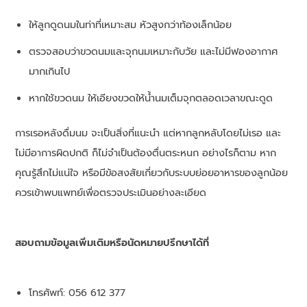
ให้ลูกดูดนมในท่าที่เหมาะสม หัวสูงกว่าท้องเล็กน้อย
ตรวจสอบว่าขวดนมและจุกนมเหมาะกับวัย และไม่มีฟองอากาศ
มากเกินไป
หากใช้ขวดนม ให้เอียงขวดให้น้ำนมเต็มจุกตลอดเวลาขณะดูด
การเรอหลังดื่มนม จะเป็นสิ่งที่แนะนำ แต่หากลูกหลับโดยไม่เรอ และ
ไม่มีอาการผิดปกติ ก็ไม่จำเป็นต้องตื่นตระหนก อย่างไรก็ตาม หาก
คุณรู้สึกไม่แน่ใจ หรือมีข้อสงสัยเกี่ยวกับระบบย่อยอาหารของลูกน้อย
ควรเข้าพบแพทย์เพื่อตรวจประเมินอย่างละเอียด
สอบถามข้อมูลเพิ่มเติมหรือนัดหมายปรึกษาได้ที่
โทรศัพท์: 056 612 377