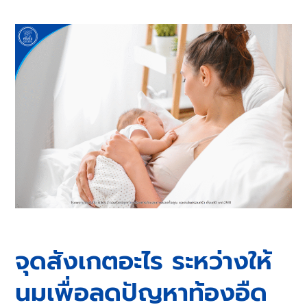
จุดสังเกตอะไร ระหว่างให้
นมเพื่อลดปัญหาท้องอืด