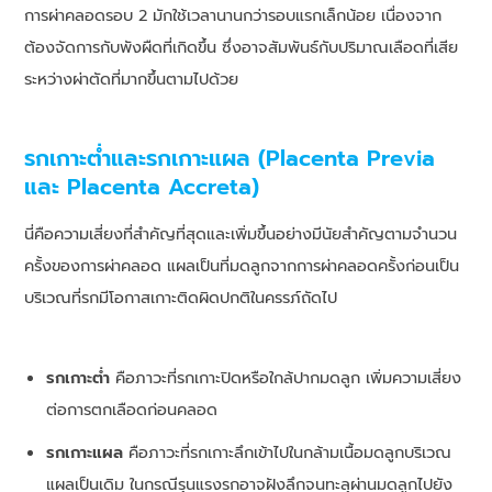
การผ่าคลอดรอบ 2 มักใช้เวลานานกว่ารอบแรกเล็กน้อย เนื่องจาก
ต้องจัดการกับพังผืดที่เกิดขึ้น ซึ่งอาจสัมพันธ์กับปริมาณเลือดที่เสีย
ระหว่างผ่าตัดที่มากขึ้นตามไปด้วย
รกเกาะต่ำและรกเกาะแผล (Placenta Previa
และ Placenta Accreta)
นี่คือความเสี่ยงที่สำคัญที่สุดและเพิ่มขึ้นอย่างมีนัยสำคัญตามจำนวน
ครั้งของการผ่าคลอด แผลเป็นที่มดลูกจากการผ่าคลอดครั้งก่อนเป็น
บริเวณที่รกมีโอกาสเกาะติดผิดปกติในครรภ์ถัดไป
รกเกาะต่ำ
คือภาวะที่รกเกาะปิดหรือใกล้ปากมดลูก เพิ่มความเสี่ยง
ต่อการตกเลือดก่อนคลอด
รกเกาะแผล
คือภาวะที่รกเกาะลึกเข้าไปในกล้ามเนื้อมดลูกบริเวณ
แผลเป็นเดิม ในกรณีรุนแรงรกอาจฝังลึกจนทะลุผ่านมดลูกไปยัง