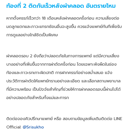
ท้องที่ 2 ติดกันเร็วหลังผ่าคลอด อันตรายไหม
หากตั้งครรภ์เร็วกว่า 18 เดือนหลังผ่าคลอดครั้งก่อน ความเสี่ยงต่อ
มดลูกแตกและภาวะแทรกซ้อนอื่นจะสูงขึ้น ควรแจ้งแพทย์ทันทีเพื่อรับ
การดูแลอย่างใกล้ชิดเป็นพิเศษ
ผ่าคลอดรอบ 2 ยังถือว่าปลอดภัยในทางการแพทย์ แต่มีความเสี่ยง
บางอย่างที่เพิ่มขึ้นจากการผ่าตัดครั้งก่อน โดยเฉพาะพังผืดในช่อง
ท้องและภาวะรกเกาะผิดปกติ การฝากครรภ์อย่างสม่ำเสมอ แจ้ง
ประวัติการผ่าตัดให้แพทย์ทราบอย่างละเอียด และเลือกสถานพยาบาล
ที่มีความพร้อม เป็นปัจจัยสำคัญที่ช่วยให้การผ่าคลอดรอบนี้ผ่านไปได้
อย่างปลอดภัยสำหรับทั้งแม่และทารก
ติดต่อจองคิวปรึกษาแพทย์ หรือ สอบถามข้อมูลเพิ่มเติมติดต่อ LINE
Official:
@Srisukho